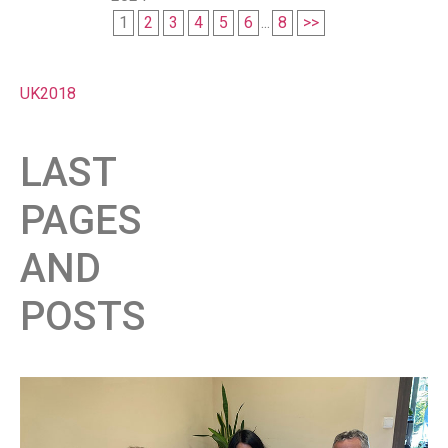
1
2
3
4
5
6
...
8
>>
UK2018
LAST
PAGES
AND
POSTS