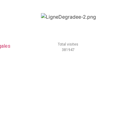
Total visites
gales
381947