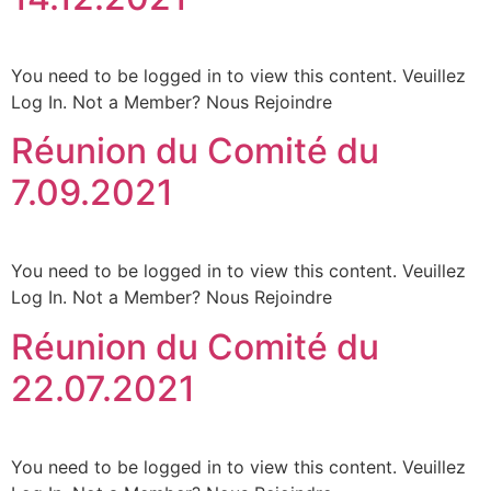
You need to be logged in to view this content. Veuillez
Log In. Not a Member? Nous Rejoindre
Réunion du Comité du
7.09.2021
You need to be logged in to view this content. Veuillez
Log In. Not a Member? Nous Rejoindre
Réunion du Comité du
22.07.2021
You need to be logged in to view this content. Veuillez