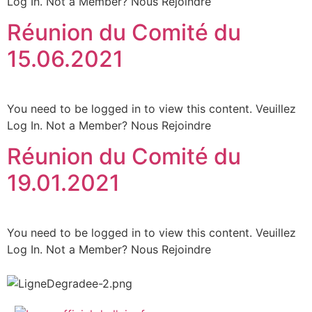
Log In. Not a Member? Nous Rejoindre
Réunion du Comité du
15.06.2021
You need to be logged in to view this content. Veuillez
Log In. Not a Member? Nous Rejoindre
Réunion du Comité du
19.01.2021
You need to be logged in to view this content. Veuillez
Log In. Not a Member? Nous Rejoindre