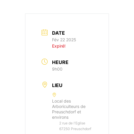
DATE
Fév 22 2025
Expiré!
HEURE
9h00
LIEU
Local des
Arboriculteurs de
Preuschdorf et
environs
2 rue de l'Eglise
67250 Preuschdorf