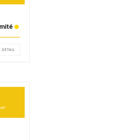
mité
E DÉTAIL
uer-