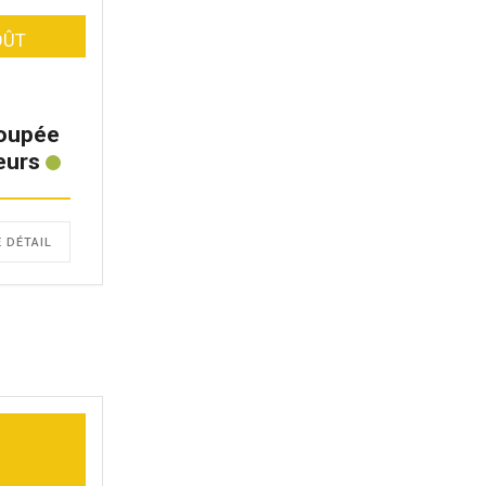
OÛT
oupée
eurs
E DÉTAIL