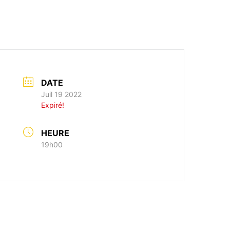
DATE
Juil 19 2022
Expiré!
HEURE
19h00