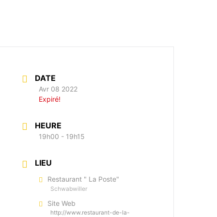
DATE
Avr 08 2022
Expiré!
HEURE
19h00 - 19h15
LIEU
Restaurant " La Poste"
Schwabwiller
Site Web
http://www.restaurant-de-la-