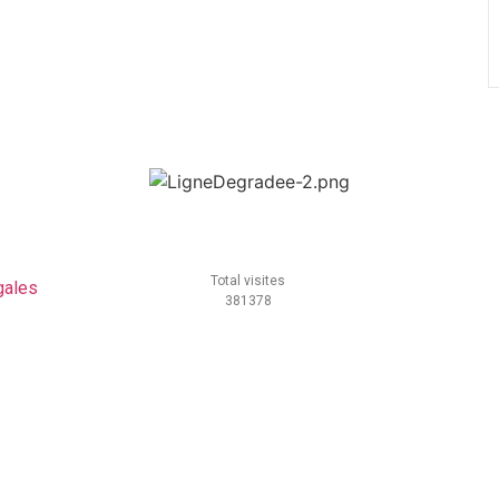
Total visites
gales
381378