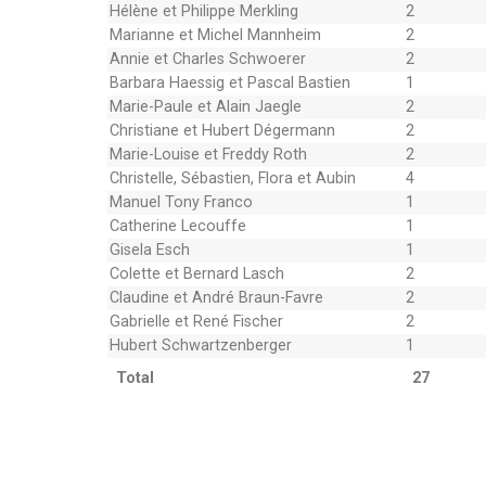
Hélène et Philippe Merkling
2
Marianne et Michel Mannheim
2
Annie et Charles Schwoerer
2
Barbara Haessig et Pascal Bastien
1
Marie-Paule et Alain Jaegle
2
Christiane et Hubert Dégermann
2
Marie-Louise et Freddy Roth
2
Christelle, Sébastien, Flora et Aubin
4
Manuel Tony Franco
1
Catherine Lecouffe
1
Gisela Esch
1
Colette et Bernard Lasch
2
Claudine et André Braun-Favre
2
Gabrielle et René Fischer
2
Hubert Schwartzenberger
1
Total
27