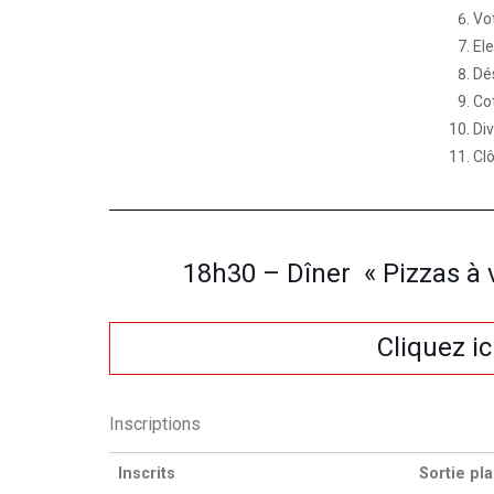
Vot
El
Dé
Co
Di
Cl
18h30 – Dîner « Pizzas à 
Cliquez ic
Inscriptions
Inscrits
Sortie pl