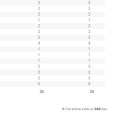
2
2
2
2
2
2
1
1
2
2
2
2
2
2
4
4
1
1
1
1
1
1
2
2
2
2
2
2
0
0
26
26
🔎 Cet article a été vu
589
fois.