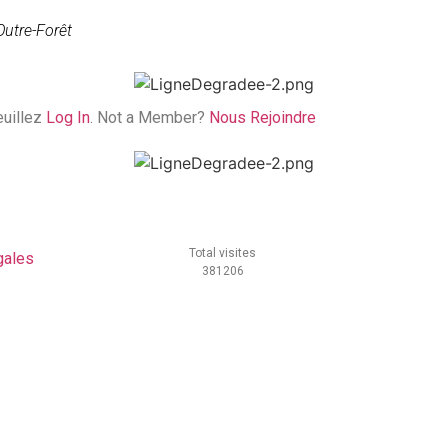
Outre-Forêt
euillez
Log In
. Not a Member?
Nous Rejoindre
Total visites
gales
381206