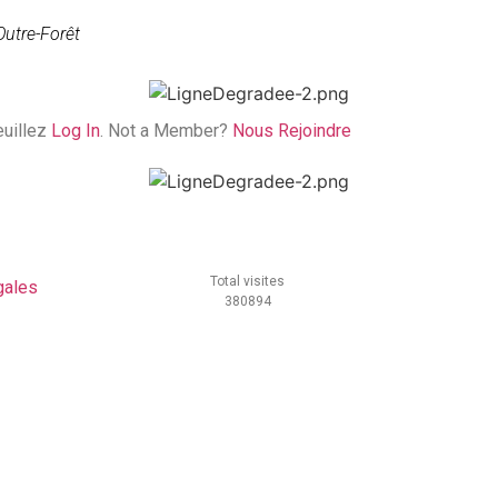
Outre-Forêt
euillez
Log In
. Not a Member?
Nous Rejoindre
Total visites
gales
380894